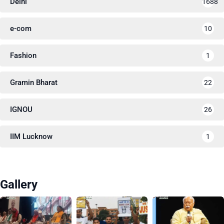
Delhi
1688
e-com
10
Fashion
1
Gramin Bharat
22
IGNOU
26
IIM Lucknow
1
Gallery