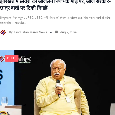
झारखंड में छात्रों का आंदोलन निर्णायक मोड़ पर, आज सरकार-
छात्र वार्ता पर टिकी निगाहें
हिन्दुस्तान मिरर न्यूज़ : JPSC-JSSC भर्ती विवाद को लेकर आंदोलन तेज, विधानसभा मार्च से बढ़ेगा
दबाव रांची। झारखंड…
By
Hindustan Mirror News
Aug 7, 2026
DELHI