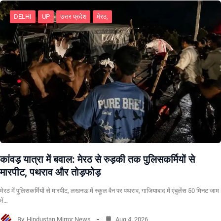
DELHI
UP
उत्तर प्रदेश
मेरठ,
कांवड़ यात्रा में बवाल: मेरठ से रुड़की तक पुलिसकर्मियों से
मारपीट, पथराव और तोड़फोड़
मेरठ में पुलिसकर्मियों से मारपीट, लखनऊ में स्कूल वैन पर पथराव, गाजियाबाद में एंबुलेंस 50 मिनट जाम
में…
By
Hindustan Mirror News
Aug 4, 2026