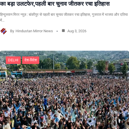
का बड़ा उलटफेर,पहली बार चुनाव जीतकर रचा इतिहास
हिन्दुस्तान मिरर न्यूज़ : बांकीपुर से पहली बार चुनाव जीतकर रचा इतिहास, गुजरात में भाजपा और दतिया
में…
By
Hindustan Mirror News
Aug 3, 2026
DELHI
देश-विदेश