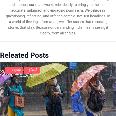
and nuance, our team works relentlessly to bring you the most
accurate, unbiased, and engaging journalism. We believe in
questioning, reflecting, and offering context, not just headlines. In
a world of fleeting information, we offer stories that resonate,
stories that stay. Because understanding India means seeing it
clearly, from all angles.
Releated Posts
उत्तर प्रदेश
नई दिल्ली