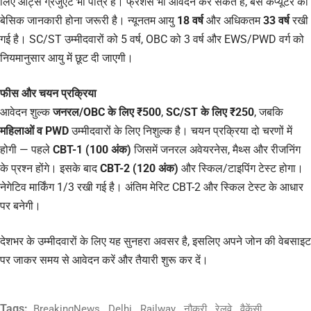
लिए आर्ट्स ग्रेजुएट भी पात्र हैं। फ्रेशर्स भी आवेदन कर सकते हैं, बस कंप्यूटर की
बेसिक जानकारी होना जरूरी है। न्यूनतम आयु
18 वर्ष
और अधिकतम
33 वर्ष
रखी
गई है। SC/ST उम्मीदवारों को 5 वर्ष, OBC को 3 वर्ष और EWS/PWD वर्ग को
नियमानुसार आयु में छूट दी जाएगी।
फीस और चयन प्रक्रिया
आवेदन शुल्क
जनरल/OBC के लिए ₹500
,
SC/ST के लिए ₹250
, जबकि
महिलाओं व PWD
उम्मीदवारों के लिए निशुल्क है। चयन प्रक्रिया दो चरणों में
होगी — पहले
CBT-1 (100 अंक)
जिसमें जनरल अवेयरनेस, मैथ्स और रीजनिंग
के प्रश्न होंगे। इसके बाद
CBT-2 (120 अंक)
और स्किल/टाइपिंग टेस्ट होगा।
नेगेटिव मार्किंग 1/3 रखी गई है। अंतिम मेरिट CBT-2 और स्किल टेस्ट के आधार
पर बनेगी।
देशभर के उम्मीदवारों के लिए यह सुनहरा अवसर है, इसलिए अपने जोन की वेबसाइट
पर जाकर समय से आवेदन करें और तैयारी शुरू कर दें।
Tags:
BreakingNews
Delhi
Railway
नौकरी
रेलवे
वैकेंसी