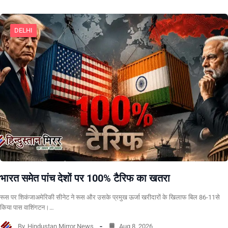
DELHI
भारत समेत पांच देशों पर 100% टैरिफ का खतरा
रूस पर शिकंजाअमेरिकी सीनेट ने रूस और उसके प्रमुख ऊर्जा खरीदारों के खिलाफ बिल 86-11से
किया पास वाशिंगटन।…
By
Hindustan Mirror News
Aug 8, 2026