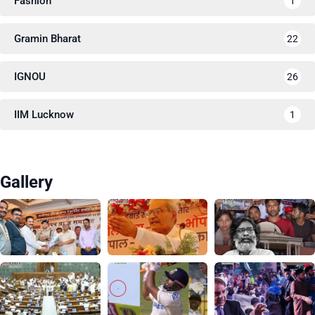
Fashion
1
Gramin Bharat
22
IGNOU
26
IIM Lucknow
1
Gallery