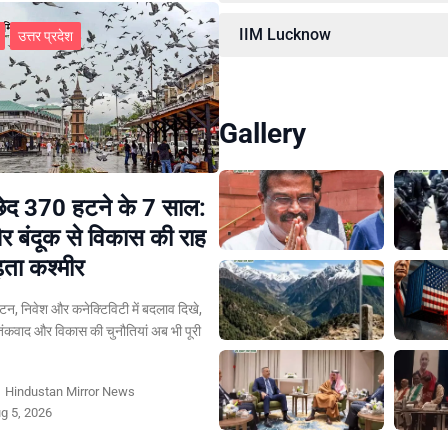
IIM Lucknow
उत्तर प्रदेश
Gallery
छेद 370 हटने के 7 साल:
र बंदूक से विकास की राह
़ता कश्मीर
र्यटन, निवेश और कनेक्टिविटी में बदलाव दिखे,
ंकवाद और विकास की चुनौतियां अब भी पूरी
y
Hindustan Mirror News
g 5, 2026