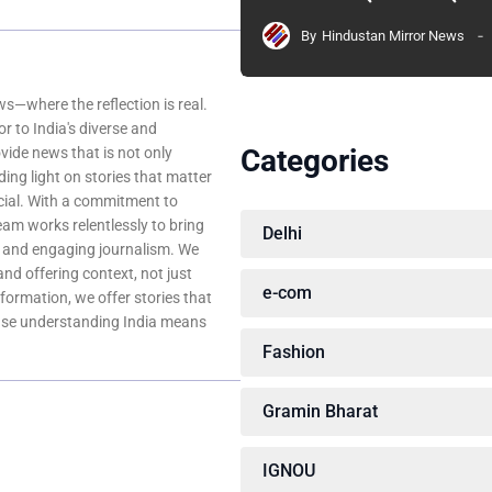
By
Hindustan Mirror News
—where the reflection is real.
r to India's diverse and
Categories
ovide news that is not only
ing light on stories that matter
ocial. With a commitment to
team works relentlessly to bring
Delhi
, and engaging journalism. We
 and offering context, not just
e-com
nformation, we offer stories that
ause understanding India means
Fashion
Gramin Bharat
IGNOU