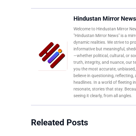
Hindustan Mirror News
Welcome to Hindustan Mirror News
"Hindustan Mirror News" is a mirro
dynamic realities. We strive to pr
informative but meaningful, shedd
—whether political, cultural, or s
truth, integrity, and nuance, our 
you the most accurate, unbiased
believe in questioning, reflecting,
headlines. In a world of fleeting i
resonate, stories that stay. Bec
seeing it clearly, from all angles.
Releated Posts