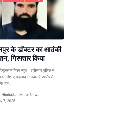
पुर के डॉक्टर का आतंकी
शन, गिरफ्तार किया
्दुस्तान मिरर न्यूज। श्रीनगर पुलिस ने
ठन जैश-ए-मोहम्मद से संबंध के आरोप में
 के एक…
y
Hindustan Mirror News
v 7, 2025