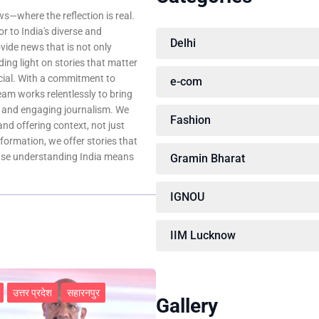
—where the reflection is real.
r to India's diverse and
Delhi
ovide news that is not only
ing light on stories that matter
ocial. With a commitment to
e-com
team works relentlessly to bring
, and engaging journalism. We
Fashion
 and offering context, not just
nformation, we offer stories that
ause understanding India means
Gramin Bharat
IGNOU
IIM Lucknow
उत्तर प्रदेश
सहारनपुर
Gallery