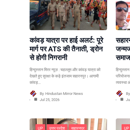
कांवड़ यात्रा पर हाई अलर्ट: पूरे
सहारन
मार्ग पर ATS की तैनाती, ड्रोन
जन्मज
से होगी निगरानी
समाजव
हिन्दुस्तान मिरर न्यूज़ : चहल्लूम और कांवड़ यात्रा को
हिन्दुस्त
देखते हुए सुरक्षा के कड़े इंतजाम सहारनपुर। आगामी
परियोजनाओ
कांवड़…
व्यवस्था
By
Hindustan Mirror News
B
Jul 25, 2026
Ju
UP
उत्तर प्रदेश
सहारनपुर
UP