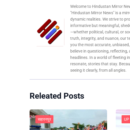
Welcome to Hindustan Mirror News
"Hindustan Mirror News" is a mirro
dynamic realities. We strive to pr
informative but meaningful, shedd
—whether political, cultural, or s
truth, integrity, and nuance, our 
you the most accurate, unbiased
believe in questioning, reflecting,
headlines. In a world of fleeting i
resonate, stories that stay. Bec
seeing it clearly, from all angles.
Releated Posts
सहारनपुर
UP