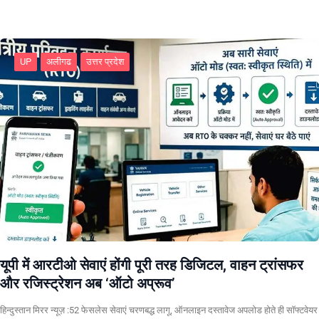
UP
अलीगढ
उत्तर प्रदेश
यूपी में आरटीओ सेवाएं होंगी पूरी तरह डिजिटल, वाहन ट्रांसफर
और रजिस्ट्रेशन अब ‘ऑटो अप्रूव’
हिन्दुस्तान मिरर न्यूज़ :52 फेसलेस सेवाएं चरणबद्ध लागू, ऑनलाइन दस्तावेज अपलोड होते ही सॉफ्टवेयर