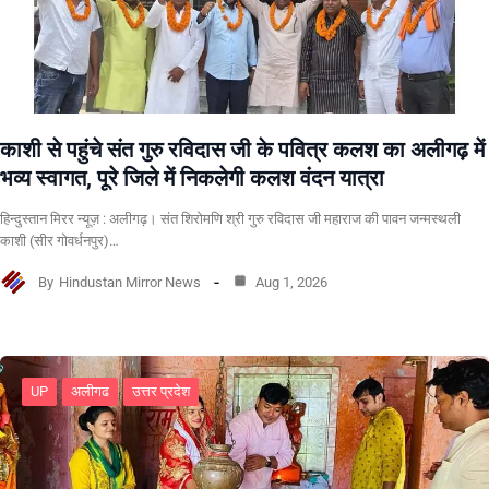
काशी से पहुंचे संत गुरु रविदास जी के पवित्र कलश का अलीगढ़ में
भव्य स्वागत, पूरे जिले में निकलेगी कलश वंदन यात्रा
हिन्दुस्तान मिरर न्यूज़ : अलीगढ़। संत शिरोमणि श्री गुरु रविदास जी महाराज की पावन जन्मस्थली
काशी (सीर गोवर्धनपुर)…
By
Hindustan Mirror News
Aug 1, 2026
UP
अलीगढ
उत्तर प्रदेश