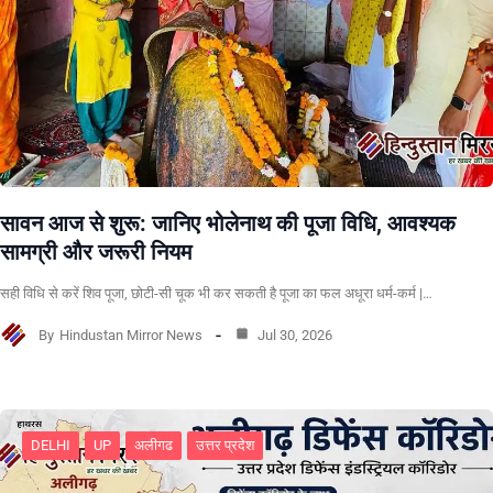
सावन आज से शुरू: जानिए भोलेनाथ की पूजा विधि, आवश्यक
सामग्री और जरूरी नियम
सही विधि से करें शिव पूजा, छोटी-सी चूक भी कर सकती है पूजा का फल अधूरा धर्म-कर्म |…
By
Hindustan Mirror News
Jul 30, 2026
DELHI
UP
अलीगढ
उत्तर प्रदेश