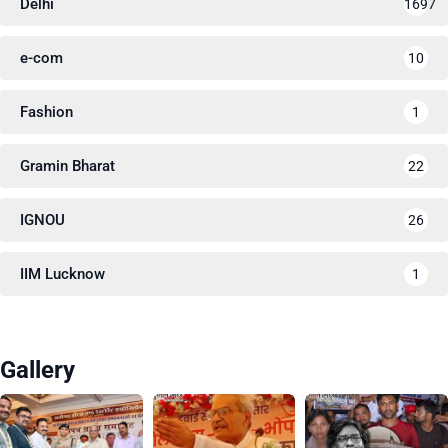
Delhi
1697
e-com
10
Fashion
1
Gramin Bharat
22
IGNOU
26
IIM Lucknow
1
Gallery