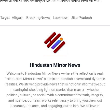
निष्पक्षता बनी रहे और गैर-सक्रिय दलों का पंजीकरण समाप्त किया जा सके।
Tags:
Aligarh
BreakingNews
Lucknow
UttarPradesh
Hindustan Mirror News
Welcome to Hindustan Mirror News—where the reflection is real.
"Hindustan Mirror News" is a mirror to India's diverse and dynamic
realities. We strive to provide news that is not only informative but
meaningful, shedding light on stories that matter—whether
political, cultural, or social. With a commitment to truth, integrity,
and nuance, our team works relentlessly to bring you the most
accurate, unbiased, and engaging journalism. We believe in