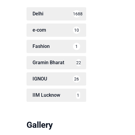
Delhi
1688
e-com
10
Fashion
1
Gramin Bharat
22
IGNOU
26
IIM Lucknow
1
Gallery