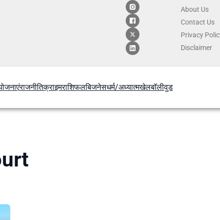
About Us
Contact
Us
Privacy Poli
Disclaimer
योजनाएं
राजनीति
क्राइम
राशिफल
बिजनेस
धर्म/अध्यात्म
खेल
बॉलीवुड
urt