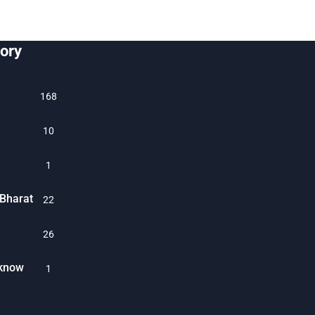
ory
1688
10
1
Bharat
22
26
cknow
1