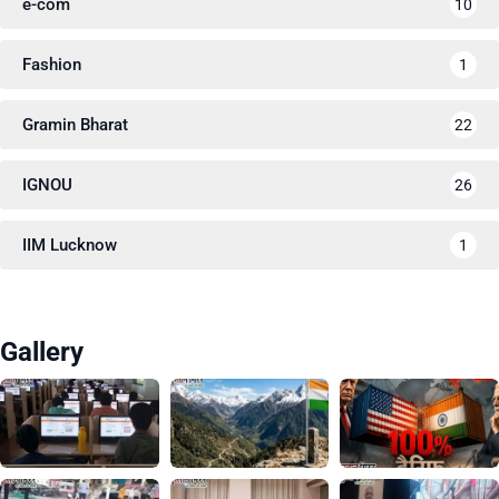
e-com
10
Fashion
1
Gramin Bharat
22
IGNOU
26
IIM Lucknow
1
Gallery