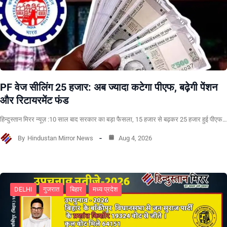
PF वेज सीलिंग 25 हजार: अब ज्यादा कटेगा पीएफ, बढ़ेगी पेंशन
और रिटायरमेंट फंड
हिन्दुस्तान मिरर न्यूज़ :10 साल बाद सरकार का बड़ा फैसला, 15 हजार से बढ़कर 25 हजार हुई पीएफ…
By
Hindustan Mirror News
Aug 4, 2026
DELHI
गुजरात
बिहार
मध्य प्रदेश