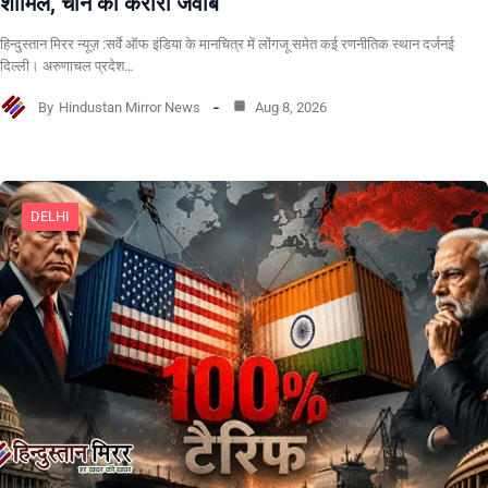
शामिल, चीन को करारा जवाब
हिन्दुस्तान मिरर न्यूज़ :सर्वे ऑफ इंडिया के मानचित्र में लोंगजू समेत कई रणनीतिक स्थान दर्जनई
दिल्ली। अरुणाचल प्रदेश…
By
Hindustan Mirror News
Aug 8, 2026
DELHI