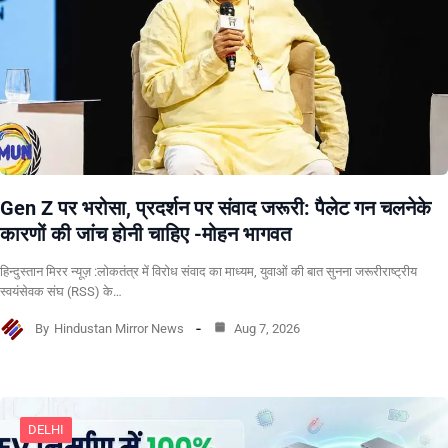
Gen Z पर भरोसा, प्रदर्शन पर संवाद जरूरी: पैलेट गन चलनेके
कारणों की जांच होनी चाहिए -मोहन भागवत
हिन्दुस्तान मिरर न्यूज़ :लोकतंत्र में विरोध संवाद का माध्यम, युवाओं की बात सुनना जरूरीराष्ट्रीय
स्वयंसेवक संघ (RSS) के…
By
Hindustan Mirror News
Aug 7, 2026
DELHI