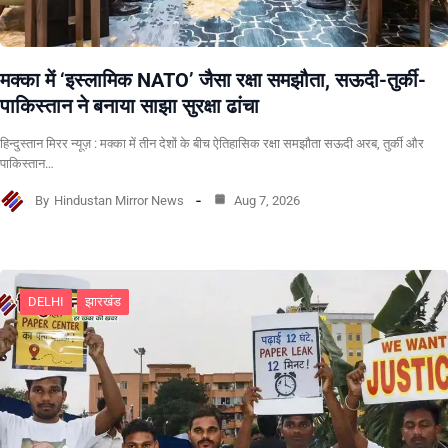
मक्का में ‘इस्लामिक NATO’ जैसा रक्षा समझौता, सऊदी-तुर्की-
पाकिस्तान ने बनाया साझा सुरक्षा ढांचा
हिन्दुस्तान मिरर न्यूज़ : मक्का में तीन देशों के बीच ऐतिहासिक रक्षा समझौता सऊदी अरब, तुर्की और
पाकिस्तान…
By
Hindustan Mirror News
Aug 7, 2026
DELHI
झारखंड