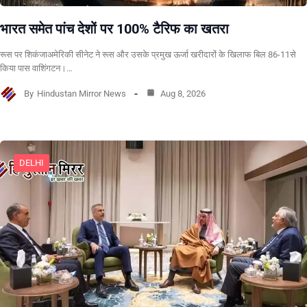
भारत समेत पांच देशों पर 100% टैरिफ का खतरा
रूस पर शिकंजाअमेरिकी सीनेट ने रूस और उसके प्रमुख ऊर्जा खरीदारों के खिलाफ बिल 86-11से
किया पास वाशिंगटन।…
By
Hindustan Mirror News
Aug 8, 2026
DELHI