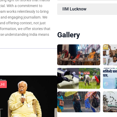
ing light on stories that matter
ocial. With a commitment to
IIM Lucknow
team works relentlessly to bring
, and engaging journalism. We
 and offering context, not just
nformation, we offer stories that
Gallery
ause understanding India means
LHI