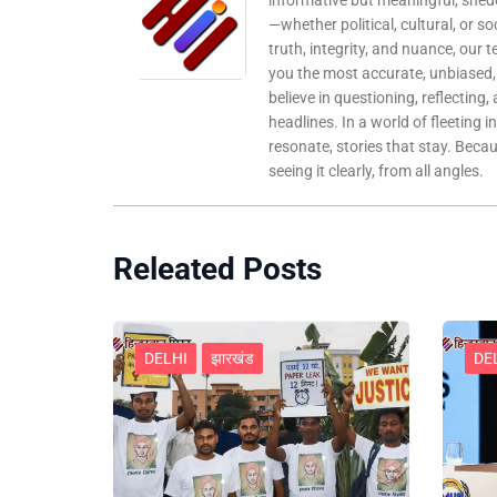
informative but meaningful, shedd
—whether political, cultural, or s
truth, integrity, and nuance, our 
you the most accurate, unbiased
believe in questioning, reflecting,
headlines. In a world of fleeting i
resonate, stories that stay. Bec
seeing it clearly, from all angles.
Releated Posts
DELHI
झारखंड
DE