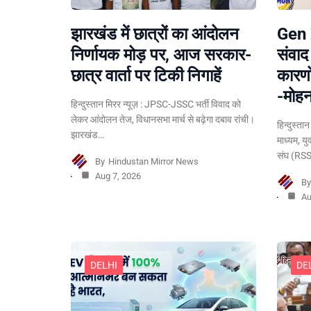
झारखंड में छात्रों का आंदोलन
Gen Z
निर्णायक मोड़ पर, आज सरकार-
संवाद
छात्र वार्ता पर टिकी निगाहें
कारणो
-मोह
हिन्दुस्तान मिरर न्यूज़ : JPSC-JSSC भर्ती विवाद को
लेकर आंदोलन तेज, विधानसभा मार्च से बढ़ेगा दबाव रांची।
हिन्दुस्ता
झारखंड…
माध्यम, य
संघ (RSS
By
Hindustan Mirror News
Aug 7, 2026
B
Au
DELHI
DE