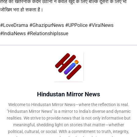
तरह का खतरनाक कदम उठाना न केवल खुद के लिए बल्कि दूसरों के लिए भी
जोखिम भरा हो सकता है।
#LoveDrama #GhazipurNews #UPPolice #ViralNews
#IndiaNews #RelationshipIssue
Hindustan Mirror News
Welcome to Hindustan Mirror News—where the reflection is real.
"Hindustan Mirror News" is a mirror to India's diverse and dynamic
realities. We strive to provide news that is not only informative but
meaningful, shedding light on stories that matter—whether
political, cultural, or social. With a commitment to truth, integrity,