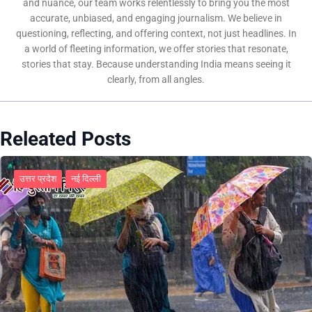
and nuance, our team works relentlessly to bring you the most
accurate, unbiased, and engaging journalism. We believe in
questioning, reflecting, and offering context, not just headlines. In
a world of fleeting information, we offer stories that resonate,
stories that stay. Because understanding India means seeing it
clearly, from all angles.
Releated Posts
उत्तर प्रदेश
नई दिल्ली