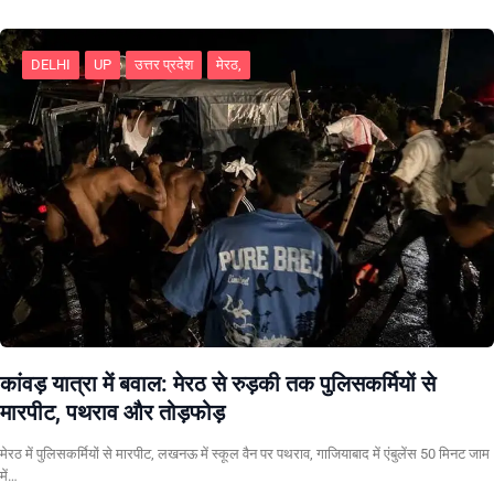
DELHI
UP
उत्तर प्रदेश
मेरठ,
कांवड़ यात्रा में बवाल: मेरठ से रुड़की तक पुलिसकर्मियों से
मारपीट, पथराव और तोड़फोड़
मेरठ में पुलिसकर्मियों से मारपीट, लखनऊ में स्कूल वैन पर पथराव, गाजियाबाद में एंबुलेंस 50 मिनट जाम
में…