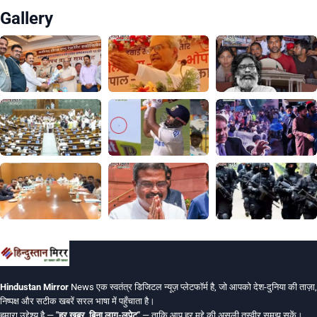
Gallery
Hindustan Mirror
News एक स्वतंत्र डिजिटल न्यूज़ प्लेटफॉर्म है, जो आपको देश-दुनिया की ताज़ा,
निष्पक्ष और सटीक खबरें सरल भाषा में पहुँचाता है।
हमारा उद्देश्य है —
"हर खबर, बिना लाग-लपेट"
— ताकि आप हर मुद्दे की असली तस्वीर समझ सकें।