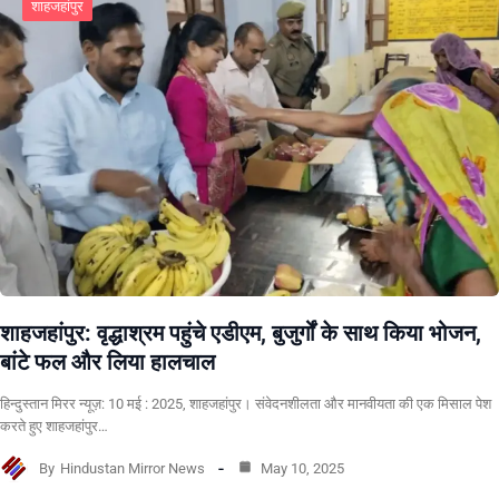
शाहजहांपुर
शाहजहांपुर: वृद्धाश्रम पहुंचे एडीएम, बुजुर्गों के साथ किया भोजन,
बांटे फल और लिया हालचाल
हिन्दुस्तान मिरर न्यूज़: 10 मई : 2025, शाहजहांपुर। संवेदनशीलता और मानवीयता की एक मिसाल पेश
करते हुए शाहजहांपुर…
By
Hindustan Mirror News
May 10, 2025