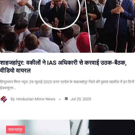
शाहजहांपुर: वकीलों ने IAS अधिकारी से करवाई उठक-बैठक,
वीडियो वायरल
हिन्दुस्तान मिरर न्यूज: 29 जुलाई 2025 उत्तर प्रदेश के शाहजहांपुर जिले की पुवायां तहसील में इन दिनों
ईडब्ल्यूएस…
By
Hindustan Mirror News
Jul 29, 2025
शाहजहांपुर