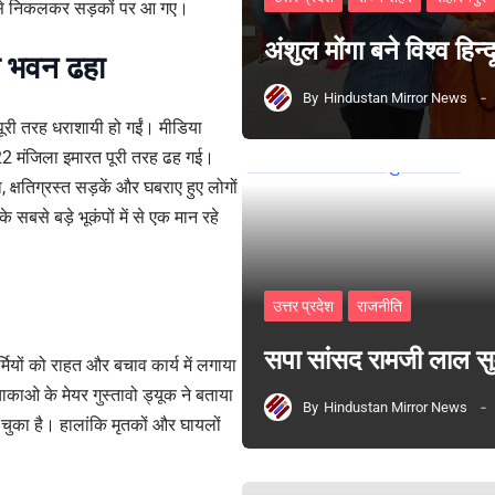
ं से निकलकर सड़कों पर आ गए।
अंशुल मोंगा बने विश्व हिन
ा भवन ढहा
By
Hindustan Mirror News
ं पूरी तरह धराशायी हो गईं। मीडिया
क 22 मंजिला इमारत पूरी तरह ढह गई।
क्षतिग्रस्त सड़कें और घबराए हुए लोगों
 के सबसे बड़े भूकंपों में से एक मान रहे
उत्तर प्रदेश
राजनीति
सपा सांसद रामजी लाल 
यों को राहत और बचाव कार्य में लगाया
 चाकाओ के मेयर गुस्तावो ड्यूक ने बताया
By
Hindustan Mirror News
ुका है। हालांकि मृतकों और घायलों