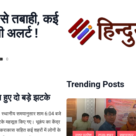
प से तबाही, कई
मी अलर्ट !
0
Trending Posts
हुए दो बड़े झटके
 है। स्थानीय समयानुसार शाम 6:04 बजे
झटके महसूस किए गए। भूकंप का केंद्र
कराकास सहित कई शहरों में लोगों के
उत्तर प्रदेश
राज्य-शहर
सहारनपुर