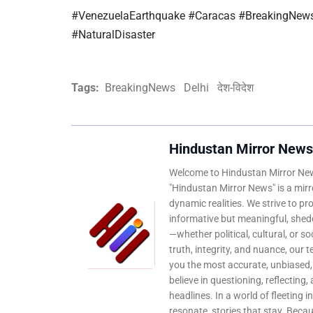
#VenezuelaEarthquake #Caracas #BreakingNews
#NaturalDisaster
Tags:
BreakingNews
Delhi
देश-विदेश
Hindustan Mirror News
Welcome to Hindustan Mirror News
"Hindustan Mirror News" is a mirro
dynamic realities. We strive to pr
informative but meaningful, shedd
—whether political, cultural, or s
truth, integrity, and nuance, our 
you the most accurate, unbiased
believe in questioning, reflecting,
headlines. In a world of fleeting i
resonate, stories that stay. Bec