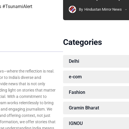
 #TsunamiAlert
By
Hindustan Mirror News
Categories
Delhi
—where the reflection is real.
e-com
r to India's diverse and
ovide news that is not only
ing light on stories that matter
Fashion
ocial. With a commitment to
team works relentlessly to bring
Gramin Bharat
, and engaging journalism. We
 and offering context, not just
nformation, we offer stories that
IGNOU
ause understanding India means