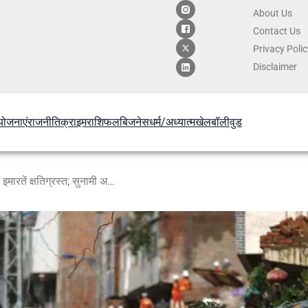
About Us
Contact
Us
Privacy Poli
Disclaimer
योजनाएं
राजनीति
क्राइम
राशिफल
बिजनेस
धर्म/अध्यात्म
खेल
बॉलीवुड
वेनेजुएला में भीषण भूकंप से तबाही, कई इमारतें क्षतिग्रस्त; सुनामी अलर्ट !