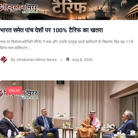
भारत समेत पांच देशों पर 100% टैरिफ का खतरा
रूस पर शिकंजाअमेरिकी सीनेट ने रूस और उसके प्रमुख ऊर्जा खरीदारों के खिलाफ बिल 86-11से
किया पास वाशिंगटन।…
By
Hindustan Mirror News
Aug 8, 2026
DELHI