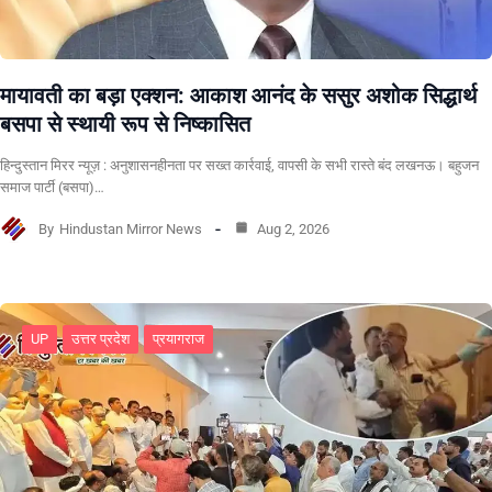
मायावती का बड़ा एक्शन: आकाश आनंद के ससुर अशोक सिद्धार्थ
बसपा से स्थायी रूप से निष्कासित
हिन्दुस्तान मिरर न्यूज़ : अनुशासनहीनता पर सख्त कार्रवाई, वापसी के सभी रास्ते बंद लखनऊ। बहुजन
समाज पार्टी (बसपा)…
By
Hindustan Mirror News
Aug 2, 2026
UP
उत्तर प्रदेश
प्रयागराज