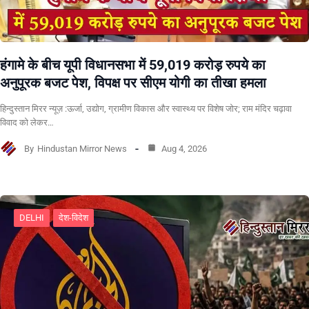
हंगामे के बीच यूपी विधानसभा में 59,019 करोड़ रुपये का
अनुपूरक बजट पेश, विपक्ष पर सीएम योगी का तीखा हमला
हिन्दुस्तान मिरर न्यूज़ :ऊर्जा, उद्योग, ग्रामीण विकास और स्वास्थ्य पर विशेष जोर; राम मंदिर चढ़ावा
विवाद को लेकर…
By
Hindustan Mirror News
Aug 4, 2026
DELHI
देश-विदेश