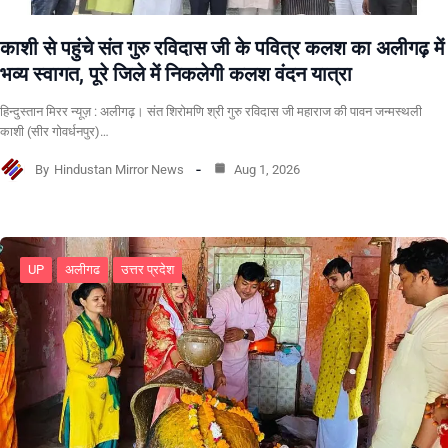
काशी से पहुंचे संत गुरु रविदास जी के पवित्र कलश का अलीगढ़ में
भव्य स्वागत, पूरे जिले में निकलेगी कलश वंदन यात्रा
हिन्दुस्तान मिरर न्यूज़ : अलीगढ़। संत शिरोमणि श्री गुरु रविदास जी महाराज की पावन जन्मस्थली
काशी (सीर गोवर्धनपुर)…
By
Hindustan Mirror News
Aug 1, 2026
UP
अलीगढ
उत्तर प्रदेश