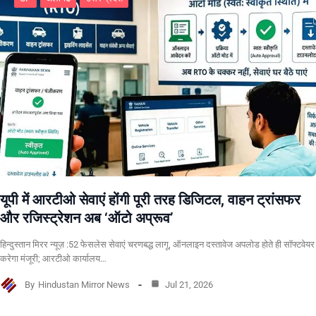
यूपी में आरटीओ सेवाएं होंगी पूरी तरह डिजिटल, वाहन ट्रांसफर
और रजिस्ट्रेशन अब ‘ऑटो अप्रूव’
हिन्दुस्तान मिरर न्यूज़ :52 फेसलेस सेवाएं चरणबद्ध लागू, ऑनलाइन दस्तावेज अपलोड होते ही सॉफ्टवेयर
करेगा मंजूरी; आरटीओ कार्यालय…
By
Hindustan Mirror News
Jul 21, 2026