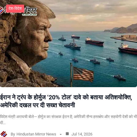
देश-विदेश
ईरान ने ट्रंप के होर्मुज ‘20% टोल’ दावे को बताया अतिशयोक्ति,
अमेरिकी दखल पर दी सख्त चेतावनी
विदेश मंत्री अराघची बोले— होर्मुज का संरक्षक ईरान है; अमेरिकी सैन्य हस्तक्षेप और सहयोगी देशों को भी
दी…
By
Hindustan Mirror News
Jul 14, 2026