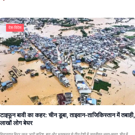
देश-विदेश
टाइफून बावी का कहर: चीन डूबा, ताइवान-ताजिकिस्तान में तबाही,
लाखों लोग बेघर
हिन्दुस्तान मिरर न्यूज़ :भारी बारिश, बाढ़ और भूस्खलन से तीन देशों में जनजीवन अस्त-व्यस्त, चीन में