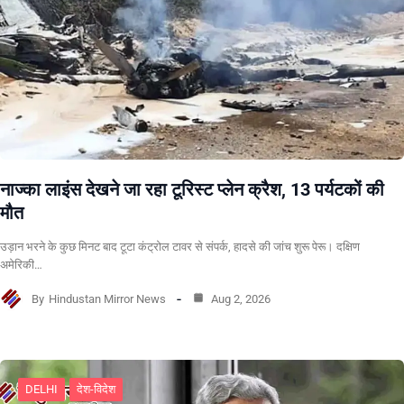
नाज्का लाइंस देखने जा रहा टूरिस्ट प्लेन क्रैश, 13 पर्यटकों की
मौत
उड़ान भरने के कुछ मिनट बाद टूटा कंट्रोल टावर से संपर्क, हादसे की जांच शुरू पेरू। दक्षिण
अमेरिकी…
By
Hindustan Mirror News
Aug 2, 2026
DELHI
देश-विदेश