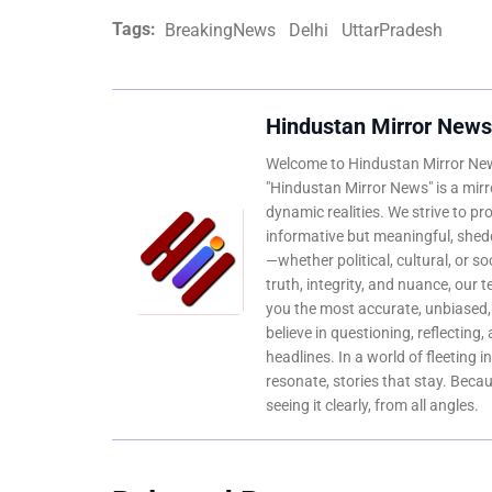
Tags:
BreakingNews
Delhi
UttarPradesh
Hindustan Mirror News
Welcome to Hindustan Mirror News
"Hindustan Mirror News" is a mirro
dynamic realities. We strive to pr
informative but meaningful, shedd
—whether political, cultural, or s
truth, integrity, and nuance, our 
you the most accurate, unbiased
believe in questioning, reflecting,
headlines. In a world of fleeting i
resonate, stories that stay. Bec
seeing it clearly, from all angles.