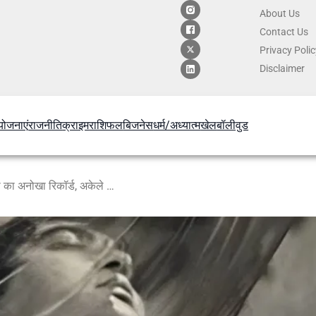
About Us
Contact
Us
Privacy Poli
Disclaimer
योजनाएं
राजनीति
क्राइम
राशिफल
बिजनेस
धर्म/अध्यात्म
खेल
बॉलीवुड
62 साल पहले बना था भारतीय सिनेमा का अनोखा रिकॉर्ड, अकेले सुनील दत्त ने संभाली पूरी फिल्म