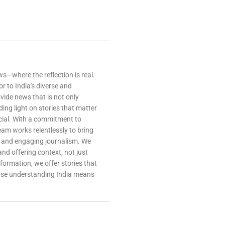
—where the reflection is real.
r to India's diverse and
ovide news that is not only
ing light on stories that matter
ocial. With a commitment to
team works relentlessly to bring
, and engaging journalism. We
 and offering context, not just
nformation, we offer stories that
ause understanding India means