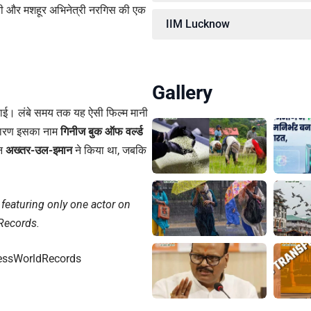
पत्नी और मशहूर अभिनेत्री नरगिस की एक
IIM Lucknow
Gallery
दिलाई। लंबे समय तक यह ऐसी फिल्म मानी
ी कारण इसका नाम
गिनीज बुक ऑफ वर्ल्ड
खन
अख्तर-उल-इमान
ने किया था, जबकि
 featuring only one actor on
Records.
essWorldRecords