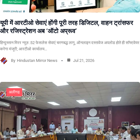
यूपी में आरटीओ सेवाएं होंगी पूरी तरह डिजिटल, वाहन ट्रांसफर
और रजिस्ट्रेशन अब ‘ऑटो अप्रूव’
हिन्दुस्तान मिरर न्यूज़ :52 फेसलेस सेवाएं चरणबद्ध लागू, ऑनलाइन दस्तावेज अपलोड होते ही सॉफ्टवेयर
करेगा मंजूरी; आरटीओ कार्यालय…
By
Hindustan Mirror News
Jul 21, 2026
अलीगढ