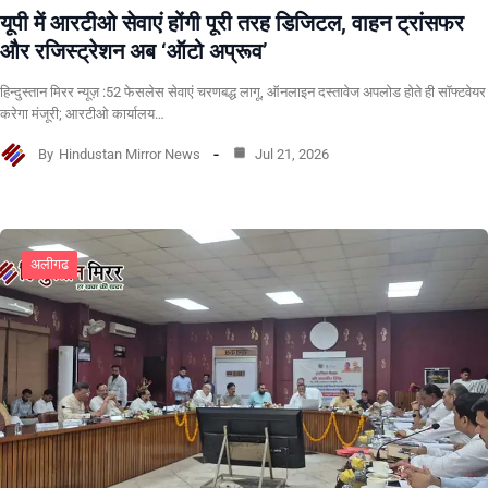
यूपी में आरटीओ सेवाएं होंगी पूरी तरह डिजिटल, वाहन ट्रांसफर
और रजिस्ट्रेशन अब ‘ऑटो अप्रूव’
हिन्दुस्तान मिरर न्यूज़ :52 फेसलेस सेवाएं चरणबद्ध लागू, ऑनलाइन दस्तावेज अपलोड होते ही सॉफ्टवेयर
करेगा मंजूरी; आरटीओ कार्यालय…
By
Hindustan Mirror News
Jul 21, 2026
अलीगढ