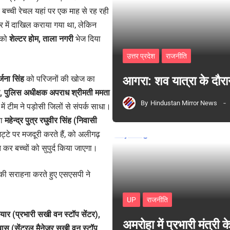
बच्ची रेचल यहां पर एक माह से रह रही
टर में दाखिल कराया गया था, लेकिन
 को
शेल्टर होम, ताला नगरी
भेज दिया
उत्तर प्रदेश
राजनीति
जना सिंह
को परिजनों की खोज का
आगरा: शव यात्रा के दौरा
क, पुलिस अधीक्षक अपराध श्रीमती ममता
By
Hindustan Mirror News
ण में टीम ने पड़ोसी जिलों से संपर्क साधा।
ता
महेन्द्र पुत्र रघुवीर सिंह (निवासी
्टे पर मजदूरी करते हैं, को अलीगढ़
त कर बच्चों को सुपुर्द किया जाएगा।
 की सराहना करते हुए एसएसपी ने
UP
राजनीति
ार (प्रभारी सखी वन स्टॉप सेंटर),
अमरोहा में प्रभारी मंत्र
अब्बास (सेंट्रल मैनेजर सखी वन स्टॉप