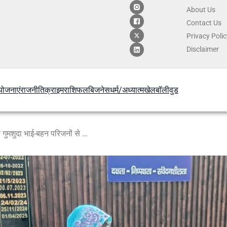
About Us
Contact
Us
Privacy Poli
Disclaimer
योजनाएं
राजनीति
क्राइम
राशिफल
बिजनेस
धर्म/अध्यात्म
खेल
बॉलीवुड
मिशन शक्ति 5.0 में अलीगढ़ पुलिस ने गुमशुदा भाई-बहन परिजनों से मिलवाए