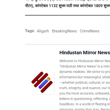
सेंटर), कांस्टेबल 1132 शुभम राठी तथा कांस्टेबल 1809 शुभ
Tags:
Aligarh
BreakingNews
CrimeNews
Hindustan Mirror News
Welcome to Hindustan Mirror News
"Hindustan Mirror News" is a mirro
dynamic realities. We strive to pr
informative but meaningful, shedd
—whether political, cultural, or s
truth, integrity, and nuance, our 
you the most accurate, unbiased
believe in questioning, reflecting,
headlines. In a world of fleeting i
resonate, stories that stay. Bec