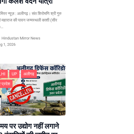
गी कलश वंदन यात्रा
न मिरर न्यूज़ : अलीगढ़। संत शिरोमणि श्री गुरु
ी महाराज की पावन जन्मस्थली काशी (सीर
र)…
y
Hindustan Mirror News
g 1, 2026
LHI
UP
अलीगढ
र प्रदेश
य पर उद्योग नहीं लगाने