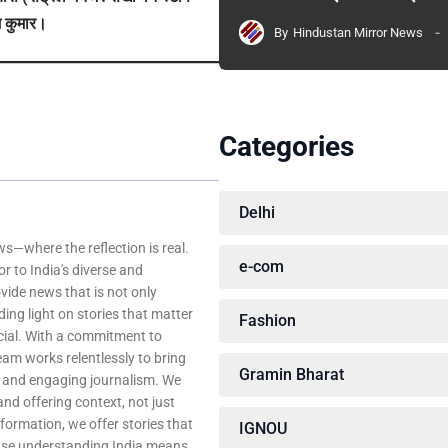
म कुमार।
By
Hindustan Mirror News
Categories
Delhi
—where the reflection is real.
e-com
r to India's diverse and
ovide news that is not only
ing light on stories that matter
Fashion
ocial. With a commitment to
team works relentlessly to bring
Gramin Bharat
, and engaging journalism. We
 and offering context, not just
nformation, we offer stories that
IGNOU
ause understanding India means