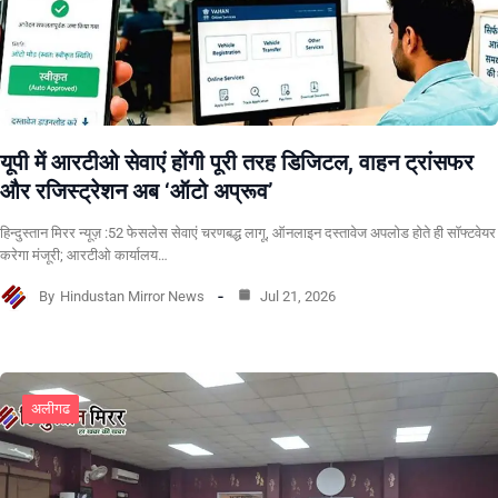
यूपी में आरटीओ सेवाएं होंगी पूरी तरह डिजिटल, वाहन ट्रांसफर
और रजिस्ट्रेशन अब ‘ऑटो अप्रूव’
हिन्दुस्तान मिरर न्यूज़ :52 फेसलेस सेवाएं चरणबद्ध लागू, ऑनलाइन दस्तावेज अपलोड होते ही सॉफ्टवेयर
करेगा मंजूरी; आरटीओ कार्यालय…
By
Hindustan Mirror News
Jul 21, 2026
अलीगढ