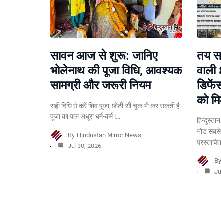
सावन आज से शुरू: जानिए
तय सम
भोलेनाथ की पूजा विधि, आवश्यक
वाली 
सामग्री और जरूरी नियम
डिफें
को मि
सही विधि से करें शिव पूजा, छोटी-सी चूक भी कर सकती है
पूजा का फल अधूरा धर्म-कर्म |…
हिन्दुस्ता
नोड सबसे
By
Hindustan Mirror News
प्रस्तावि
Jul 30, 2026
B
Ju