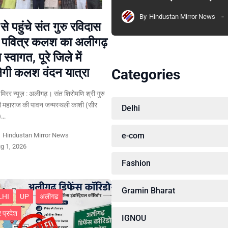
By
Hindustan Mirror News
से पहुंचे संत गुरु रविदास
े पवित्र कलश का अलीगढ़
्य स्वागत, पूरे जिले में
गी कलश वंदन यात्रा
Categories
न मिरर न्यूज़ : अलीगढ़। संत शिरोमणि श्री गुरु
ी महाराज की पावन जन्मस्थली काशी (सीर
Delhi
र)…
e-com
y
Hindustan Mirror News
g 1, 2026
Fashion
Gramin Bharat
LHI
UP
अलीगढ
र प्रदेश
IGNOU