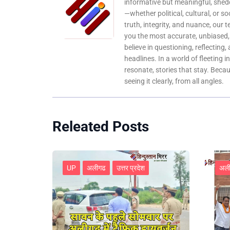
informative but meaningful, shedd
—whether political, cultural, or s
truth, integrity, and nuance, our 
you the most accurate, unbiased
believe in questioning, reflecting,
headlines. In a world of fleeting i
resonate, stories that stay. Bec
seeing it clearly, from all angles.
Releated Posts
UP
अलीगढ
उत्तर प्रदेश
अल