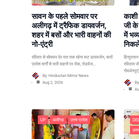
सावन के पहले सोमवार पर
काशी 
अलीगढ़ में ट्रैफिक डायवर्जन,
जी क
शहर में बसों और भारी वाहनों की
में भव
नो-एंट्री
निकले
रविवार से सोमवार देर रात तक रहेगा रूट डायवर्जन, चारों
हिन्दुस्ता
प्रवेश मार्गों से भारी वाहनों पर रोक, रोडवेज…
रविदास ज
गोवर्धनपु
By
Hindustan Mirror News
Aug 2, 2026
B
Au
UP
अलीगढ
उत्तर प्रदेश
DE
उत्त