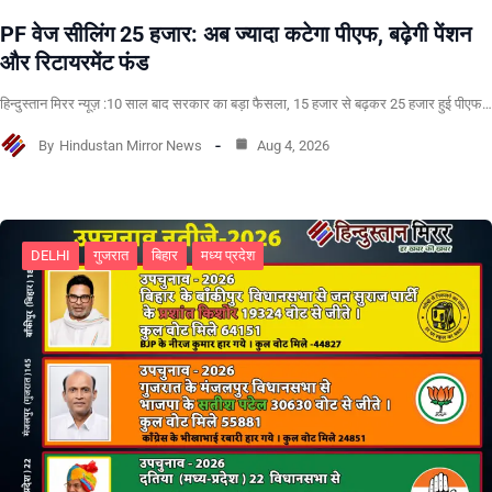
PF वेज सीलिंग 25 हजार: अब ज्यादा कटेगा पीएफ, बढ़ेगी पेंशन
और रिटायरमेंट फंड
हिन्दुस्तान मिरर न्यूज़ :10 साल बाद सरकार का बड़ा फैसला, 15 हजार से बढ़कर 25 हजार हुई पीएफ…
By
Hindustan Mirror News
Aug 4, 2026
DELHI
गुजरात
बिहार
मध्य प्रदेश