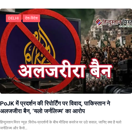
DELHI
देश-विदेश
PoJK में प्रदर्शन की रिपोर्टिंग पर विवाद, पाकिस्तान ने
अलजजीरा बैन, ‘यलो जर्नलिज्म’ का आरोप
हिन्दुस्तान मिरर न्यूज़ :विरोध-प्रदर्शनों के बीच मीडिया कवरेज पर उठे सवाल, जानिए क्या है यलो
जर्नलिज्म और कैसे…