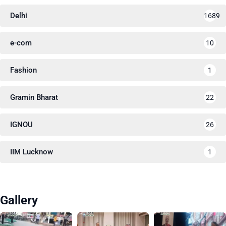
Delhi
1689
e-com
10
Fashion
1
Gramin Bharat
22
IGNOU
26
IIM Lucknow
1
Gallery