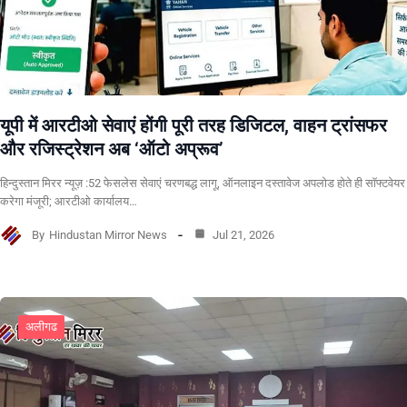
यूपी में आरटीओ सेवाएं होंगी पूरी तरह डिजिटल, वाहन ट्रांसफर
और रजिस्ट्रेशन अब ‘ऑटो अप्रूव’
हिन्दुस्तान मिरर न्यूज़ :52 फेसलेस सेवाएं चरणबद्ध लागू, ऑनलाइन दस्तावेज अपलोड होते ही सॉफ्टवेयर
करेगा मंजूरी; आरटीओ कार्यालय…
By
Hindustan Mirror News
Jul 21, 2026
अलीगढ