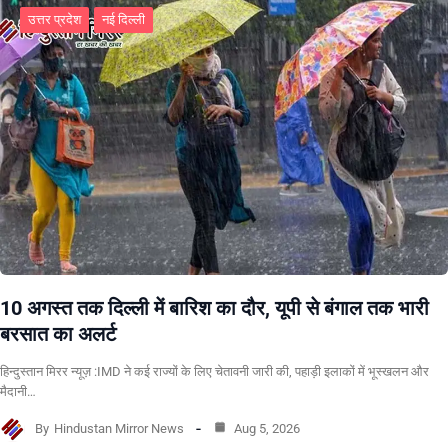
उत्तर प्रदेश
नई दिल्ली
10 अगस्त तक दिल्ली में बारिश का दौर, यूपी से बंगाल तक भारी
बरसात का अलर्ट
हिन्दुस्तान मिरर न्यूज़ :IMD ने कई राज्यों के लिए चेतावनी जारी की, पहाड़ी इलाकों में भूस्खलन और
मैदानी…
By
Hindustan Mirror News
Aug 5, 2026