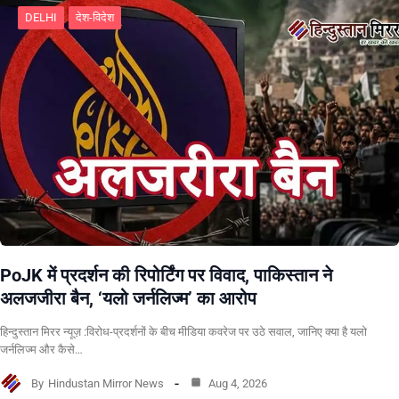
DELHI
देश-विदेश
PoJK में प्रदर्शन की रिपोर्टिंग पर विवाद, पाकिस्तान ने
अलजजीरा बैन, ‘यलो जर्नलिज्म’ का आरोप
हिन्दुस्तान मिरर न्यूज़ :विरोध-प्रदर्शनों के बीच मीडिया कवरेज पर उठे सवाल, जानिए क्या है यलो
जर्नलिज्म और कैसे…
By
Hindustan Mirror News
Aug 4, 2026