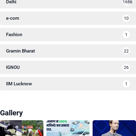
Delhi
1686
e-com
10
Fashion
1
Gramin Bharat
22
IGNOU
26
IIM Lucknow
1
Gallery