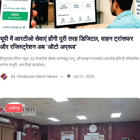
यूपी में आरटीओ सेवाएं होंगी पूरी तरह डिजिटल, वाहन ट्रांसफर
और रजिस्ट्रेशन अब ‘ऑटो अप्रूव’
हिन्दुस्तान मिरर न्यूज़ :52 फेसलेस सेवाएं चरणबद्ध लागू, ऑनलाइन दस्तावेज अपलोड होते ही सॉफ्टवेयर
करेगा मंजूरी; आरटीओ कार्यालय…
By
Hindustan Mirror News
Jul 21, 2026
अलीगढ