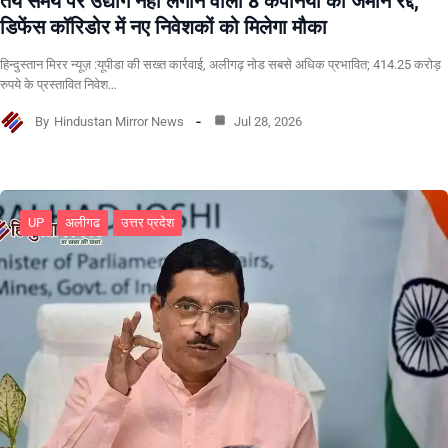
तय समय पर उद्योग नहीं लगाने वाली 8 कंपनियों की जमीन रद्द,
डिफेंस कॉरिडोर में नए निवेशकों को मिलेगा मौका
हिन्दुस्तान मिरर न्यूज़ :यूपीडा की सख्त कार्रवाई, अलीगढ़ नोड सबसे अधिक प्रभावित; 414.25 करोड़
रुपये के प्रस्तावित निवेश…
By
Hindustan Mirror News
Jul 28, 2026
UP
अलीगढ
उत्तर प्रदेश