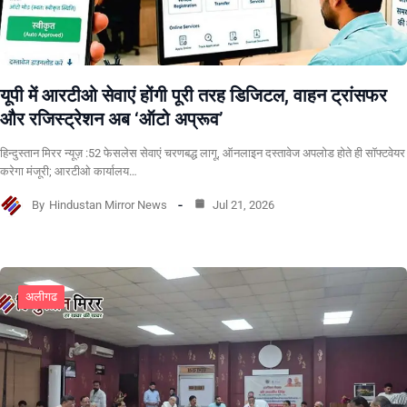
यूपी में आरटीओ सेवाएं होंगी पूरी तरह डिजिटल, वाहन ट्रांसफर
और रजिस्ट्रेशन अब ‘ऑटो अप्रूव’
हिन्दुस्तान मिरर न्यूज़ :52 फेसलेस सेवाएं चरणबद्ध लागू, ऑनलाइन दस्तावेज अपलोड होते ही सॉफ्टवेयर
करेगा मंजूरी; आरटीओ कार्यालय…
By
Hindustan Mirror News
Jul 21, 2026
अलीगढ