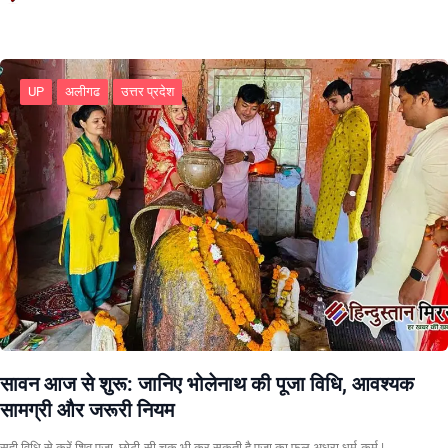
UP
अलीगढ
उत्तर प्रदेश
सावन आज से शुरू: जानिए भोलेनाथ की पूजा विधि, आवश्यक
सामग्री और जरूरी नियम
सही विधि से करें शिव पूजा, छोटी-सी चूक भी कर सकती है पूजा का फल अधूरा धर्म-कर्म |…