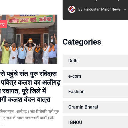
By
Hindustan Mirror News
ीगढ
Categories
Delhi
से पहुंचे संत गुरु रविदास
e-com
े पवित्र कलश का अलीगढ़
्य स्वागत, पूरे जिले में
Fashion
गी कलश वंदन यात्रा
Gramin Bharat
न मिरर न्यूज़ : अलीगढ़। संत शिरोमणि श्री गुरु
ी महाराज की पावन जन्मस्थली काशी (सीर
IGNOU
र)…