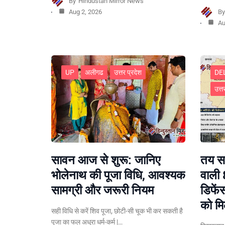
By
Hindustan Mirror News
Aug 2, 2026
B
Au
UP
अलीगढ
उत्तर प्रदेश
DE
उत्त
सावन आज से शुरू: जानिए
तय सम
भोलेनाथ की पूजा विधि, आवश्यक
वाली 
सामग्री और जरूरी नियम
डिफें
को मि
सही विधि से करें शिव पूजा, छोटी-सी चूक भी कर सकती है
पूजा का फल अधूरा धर्म-कर्म |…