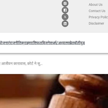
About Us
Contact
Us
Privacy Poli
Disclaimer
योजनाएं
राजनीति
क्राइम
राशिफल
बिजनेस
धर्म/अध्यात्म
खेल
बॉलीवुड
10 साल पुराने हत्या केस में राहुल को आजीवन कारावास, कोर्ट ने सुनाया फैसला