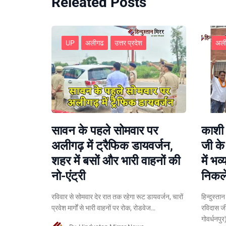
Releated Posts
UP
अलीगढ
उत्तर प्रदेश
अल
सावन के पहले सोमवार पर
काशी 
अलीगढ़ में ट्रैफिक डायवर्जन,
जी क
शहर में बसों और भारी वाहनों की
में भव
नो-एंट्री
निकले
रविवार से सोमवार देर रात तक रहेगा रूट डायवर्जन, चारों
हिन्दुस्ता
प्रवेश मार्गों से भारी वाहनों पर रोक, रोडवेज…
रविदास ज
गोवर्धनपु