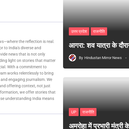
उत्तर प्रदेश
राजनीति
—where the reflection is real.
आगरा: शव यात्रा के दौरा
r to India's diverse and
ovide news that is not only
By
Hindustan Mirror News
ing light on stories that matter
ocial. With a commitment to
team works relentlessly to bring
, and engaging journalism. We
 and offering context, not just
nformation, we offer stories that
ause understanding India means
UP
राजनीति
अमरोहा में प्रभारी मंत्र