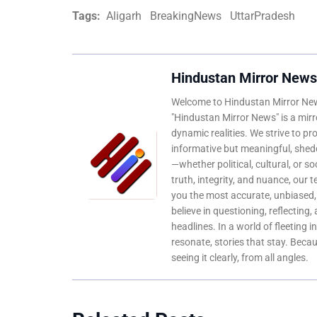
Tags:
Aligarh
BreakingNews
UttarPradesh
Hindustan Mirror News
Welcome to Hindustan Mirror News
"Hindustan Mirror News" is a mirro
dynamic realities. We strive to pr
informative but meaningful, shedd
—whether political, cultural, or s
truth, integrity, and nuance, our 
you the most accurate, unbiased
believe in questioning, reflecting,
headlines. In a world of fleeting i
resonate, stories that stay. Bec
seeing it clearly, from all angles.