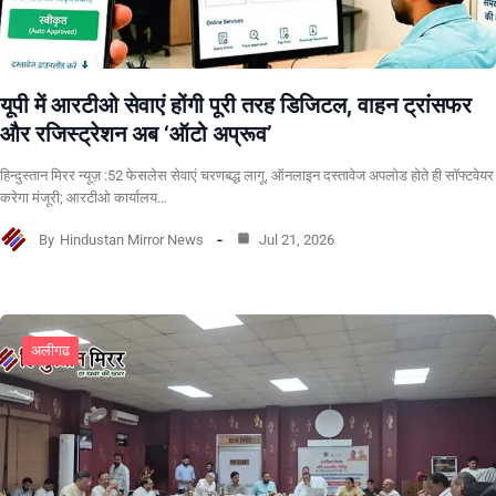
यूपी में आरटीओ सेवाएं होंगी पूरी तरह डिजिटल, वाहन ट्रांसफर
और रजिस्ट्रेशन अब ‘ऑटो अप्रूव’
हिन्दुस्तान मिरर न्यूज़ :52 फेसलेस सेवाएं चरणबद्ध लागू, ऑनलाइन दस्तावेज अपलोड होते ही सॉफ्टवेयर
करेगा मंजूरी; आरटीओ कार्यालय…
By
Hindustan Mirror News
Jul 21, 2026
अलीगढ