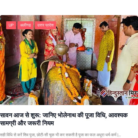
UP
अलीगढ
उत्तर प्रदेश
सावन आज से शुरू: जानिए भोलेनाथ की पूजा विधि, आवश्यक
सामग्री और जरूरी नियम
सही विधि से करें शिव पूजा, छोटी-सी चूक भी कर सकती है पूजा का फल अधूरा धर्म-कर्म |…