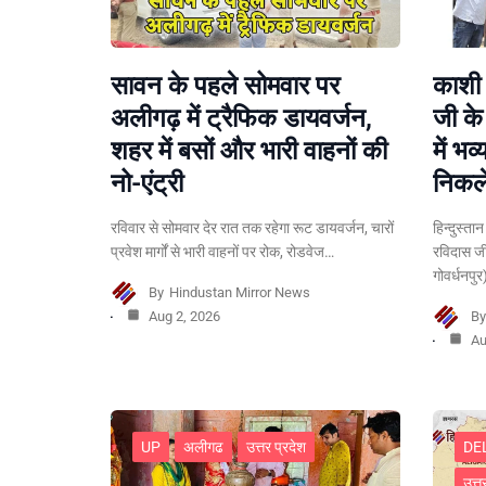
सावन के पहले सोमवार पर
काशी 
अलीगढ़ में ट्रैफिक डायवर्जन,
जी क
शहर में बसों और भारी वाहनों की
में भव
नो-एंट्री
निकले
रविवार से सोमवार देर रात तक रहेगा रूट डायवर्जन, चारों
हिन्दुस्ता
प्रवेश मार्गों से भारी वाहनों पर रोक, रोडवेज…
रविदास ज
गोवर्धनपु
By
Hindustan Mirror News
Aug 2, 2026
B
Au
UP
अलीगढ
उत्तर प्रदेश
DE
उत्त