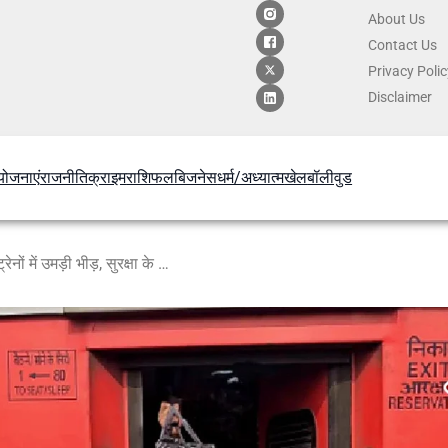
About Us
Contact
Us
Privacy Poli
Disclaimer
योजनाएं
राजनीति
क्राइम
राशिफल
बिजनेस
धर्म/अध्यात्म
खेल
बॉलीवुड
छठ पूजा पर दिल्ली-पूर्वांचल रूट की ट्रेनों में उमड़ी भीड़, सुरक्षा के कड़े इंतजाम