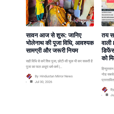
सावन आज से शुरू: जानिए
तय सम
भोलेनाथ की पूजा विधि, आवश्यक
वाली 
सामग्री और जरूरी नियम
डिफें
को मि
सही विधि से करें शिव पूजा, छोटी-सी चूक भी कर सकती है
पूजा का फल अधूरा धर्म-कर्म |…
हिन्दुस्ता
नोड सबसे
By
Hindustan Mirror News
प्रस्तावि
Jul 30, 2026
B
Ju