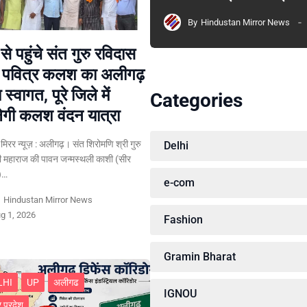
By
Hindustan Mirror News
से पहुंचे संत गुरु रविदास
े पवित्र कलश का अलीगढ़
्य स्वागत, पूरे जिले में
Categories
गी कलश वंदन यात्रा
न मिरर न्यूज़ : अलीगढ़। संत शिरोमणि श्री गुरु
Delhi
ी महाराज की पावन जन्मस्थली काशी (सीर
र)…
e-com
y
Hindustan Mirror News
g 1, 2026
Fashion
Gramin Bharat
LHI
UP
अलीगढ
IGNOU
र प्रदेश