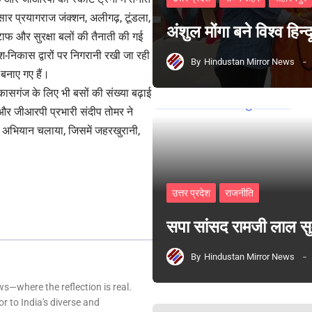
र प्रयागराज जंक्शन, अलीगढ़, टूंडला,
अंशुल मोंगा बने विश्व हिन
स्टाफ और सुरक्षा बलों की तैनाती की गई
रवेश-निकास द्वारों पर निगरानी रखी जा रही
By
Hindustan Mirror News
 बनाए गए हैं।
ासगंज के लिए भी बसों की संख्या बढ़ाई
 और जीआरपी प्रभारी संदीप तोमर ने
ूकता अभियान चलाया, जिसमें जहरखुरानी,
उत्तर प्रदेश
राजनीति
सपा सांसद रामजी लाल 
By
Hindustan Mirror News
—where the reflection is real.
r to India's diverse and