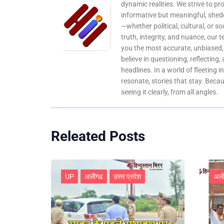
dynamic realities. We strive to pr
informative but meaningful, shedd
—whether political, cultural, or s
truth, integrity, and nuance, our 
you the most accurate, unbiased
believe in questioning, reflecting,
headlines. In a world of fleeting i
resonate, stories that stay. Bec
seeing it clearly, from all angles.
Releated Posts
UP
अलीगढ
उत्तर प्रदेश
अल