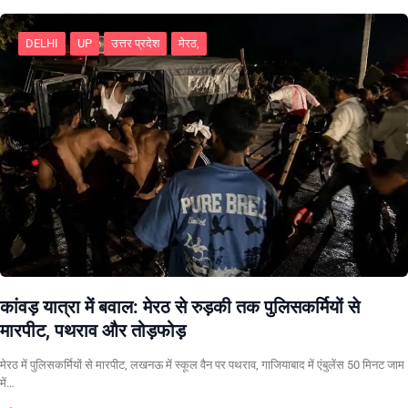
DELHI
UP
उत्तर प्रदेश
मेरठ,
कांवड़ यात्रा में बवाल: मेरठ से रुड़की तक पुलिसकर्मियों से
मारपीट, पथराव और तोड़फोड़
मेरठ में पुलिसकर्मियों से मारपीट, लखनऊ में स्कूल वैन पर पथराव, गाजियाबाद में एंबुलेंस 50 मिनट जाम
में…