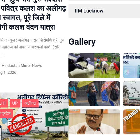
े पवित्र कलश का अलीगढ़
IIM Lucknow
्य स्वागत, पूरे जिले में
गी कलश वंदन यात्रा
Gallery
न मिरर न्यूज़ : अलीगढ़। संत शिरोमणि श्री गुरु
ी महाराज की पावन जन्मस्थली काशी (सीर
र)…
y
Hindustan Mirror News
g 1, 2026
LHI
UP
अलीगढ
र प्रदेश