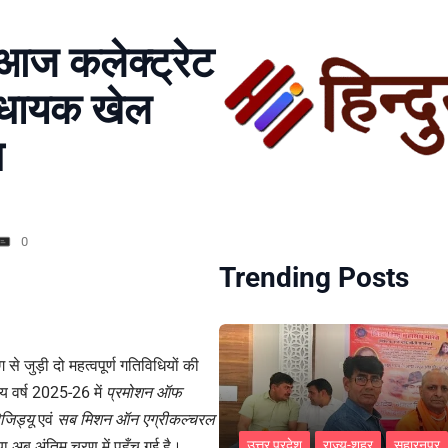
ी आज कलेक्ट्रेट
विधायक खेल
न
0
Trending Posts
 से जुड़ी दो महत्वपूर्ण गतिविधियों की
ीय वर्ष 2025-26 में
प्रमोशन ऑफ
जिड्यू
एवं
सब मिशन ऑन एग्रीकल्चरल
िया अब अंतिम चरण में पहुँच गई है।
उत्तर प्रदेश
राज्य-शहर
सहारनपुर