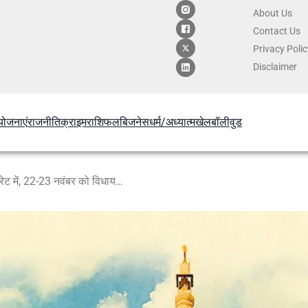
About Us
Contact
Us
Privacy Poli
Disclaimer
योजनाएं
राजनीति
क्राइम
राशिफल
बिजनेस
धर्म/अध्यात्म
खेल
बॉलीवुड
कृषि यंत्रों की ई-लॉटरी आज कलेक्ट्रेट में, 22-23 नवंबर को विधायक खेल प्रतियोगिता का आयोजन