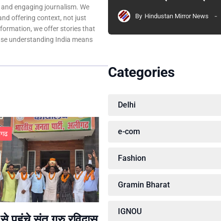
, and engaging journalism. We
By
Hindustan Mirror News
 and offering context, not just
nformation, we offer stories that
ause understanding India means
Categories
Delhi
e-com
ीगढ
Fashion
Gramin Bharat
IGNOU
से पहुंचे संत गुरु रविदास