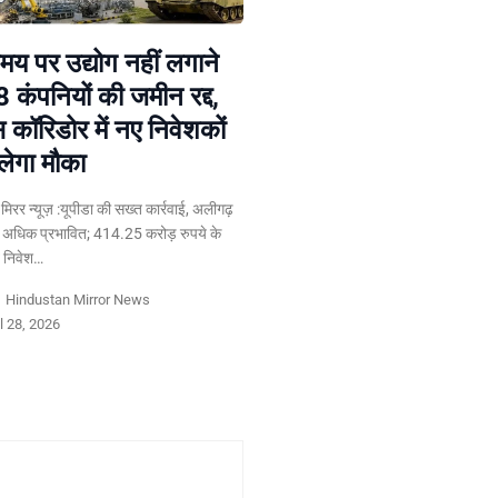
य पर उद्योग नहीं लगाने
8 कंपनियों की जमीन रद्द,
स कॉरिडोर में नए निवेशकों
लेगा मौका
न मिरर न्यूज़ :यूपीडा की सख्त कार्रवाई, अलीगढ़
 अधिक प्रभावित; 414.25 करोड़ रुपये के
त निवेश…
y
Hindustan Mirror News
l 28, 2026