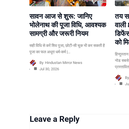
सावन आज से शुरू: जानिए
तय सम
भोलेनाथ की पूजा विधि, आवश्यक
वाली 
सामग्री और जरूरी नियम
डिफें
को मि
सही विधि से करें शिव पूजा, छोटी-सी चूक भी कर सकती है
पूजा का फल अधूरा धर्म-कर्म |…
हिन्दुस्ता
नोड सबसे
By
Hindustan Mirror News
प्रस्तावि
Jul 30, 2026
B
Ju
Leave a Reply