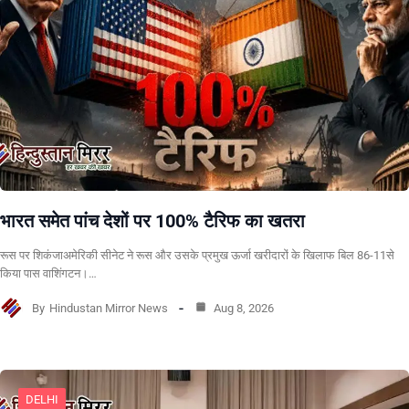
भारत समेत पांच देशों पर 100% टैरिफ का खतरा
रूस पर शिकंजाअमेरिकी सीनेट ने रूस और उसके प्रमुख ऊर्जा खरीदारों के खिलाफ बिल 86-11से
किया पास वाशिंगटन।…
By
Hindustan Mirror News
Aug 8, 2026
DELHI