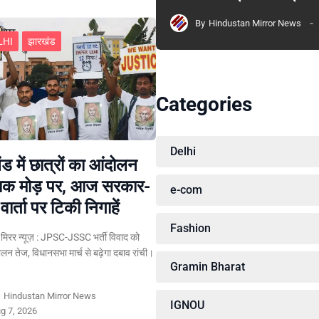
By
Hindustan Mirror News
LHI
झारखंड
Categories
Delhi
ड में छात्रों का आंदोलन
ायक मोड़ पर, आज सरकार-
e-com
वार्ता पर टिकी निगाहें
Fashion
ान मिरर न्यूज़ : JPSC-JSSC भर्ती विवाद को
लन तेज, विधानसभा मार्च से बढ़ेगा दबाव रांची।
Gramin Bharat
y
Hindustan Mirror News
IGNOU
g 7, 2026