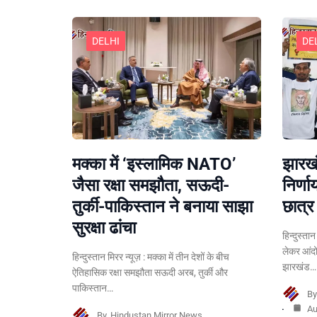
DELHI
DE
मक्का में ‘इस्लामिक NATO’
झारखं
जैसा रक्षा समझौता, सऊदी-
निर्ण
तुर्की-पाकिस्तान ने बनाया साझा
छात्र 
सुरक्षा ढांचा
हिन्दुस्त
लेकर आंदो
हिन्दुस्तान मिरर न्यूज़ : मक्का में तीन देशों के बीच
झारखंड…
ऐतिहासिक रक्षा समझौता सऊदी अरब, तुर्की और
पाकिस्तान…
B
Au
By
Hindustan Mirror News