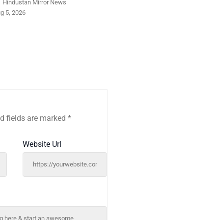
y
Hindustan Mirror News
g 5, 2026
d fields are marked
*
Website Url