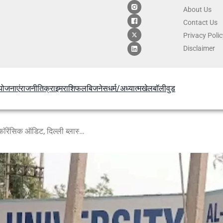
About Us
Contact
Us
Privacy Poli
Disclaimer
योजनाएं
राजनीति
क्राइम
राशिफल
बिजनेस
धर्म/अध्यात्म
खेल
बॉलीवुड
अल फलाह यूनिवर्सिटी की फंडिंग पर फॉरेंसिक ऑडिट, दिल्ली ब्लास्ट कनेक्शन में NIA-ED की बड़ी कार्रवाई