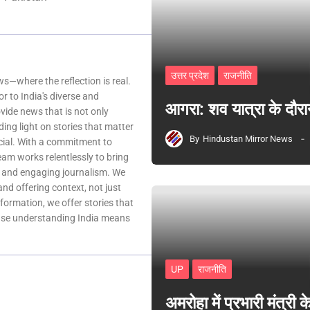
उत्तर प्रदेश
राजनीति
—where the reflection is real.
r to India's diverse and
आगरा: शव यात्रा के दौरा
ovide news that is not only
ing light on stories that matter
By
Hindustan Mirror News
ocial. With a commitment to
team works relentlessly to bring
, and engaging journalism. We
 and offering context, not just
nformation, we offer stories that
ause understanding India means
UP
राजनीति
अमरोहा में प्रभारी मंत्र