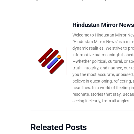
Hindustan Mirror News
Welcome to Hindustan Mirror News
"Hindustan Mirror News" is a mirro
dynamic realities. We strive to pr
informative but meaningful, shedd
—whether political, cultural, or s
truth, integrity, and nuance, our 
you the most accurate, unbiased
believe in questioning, reflecting,
headlines. In a world of fleeting i
resonate, stories that stay. Bec
seeing it clearly, from all angles.
Releated Posts