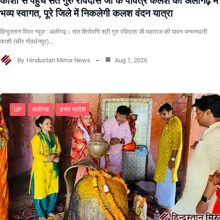
काशी से पहुंचे संत गुरु रविदास जी के पवित्र कलश का अलीगढ़ में
भव्य स्वागत, पूरे जिले में निकलेगी कलश वंदन यात्रा
हिन्दुस्तान मिरर न्यूज़ : अलीगढ़। संत शिरोमणि श्री गुरु रविदास जी महाराज की पावन जन्मस्थली
काशी (सीर गोवर्धनपुर)…
By
Hindustan Mirror News
Aug 1, 2026
UP
अलीगढ
उत्तर प्रदेश