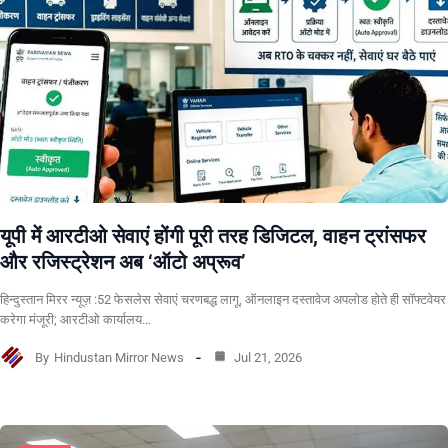
यूपी में आरटीओ सेवाएं होंगी पूरी तरह डिजिटल, वाहन ट्रांसफर
और रजिस्ट्रेशन अब ‘ऑटो अप्रूव’
हिन्दुस्तान मिरर न्यूज़ :52 फेसलेस सेवाएं चरणबद्ध लागू, ऑनलाइन दस्तावेज अपलोड होते ही सॉफ्टवेयर
करेगा मंजूरी; आरटीओ कार्यालय…
By
Hindustan Mirror News
Jul 21, 2026