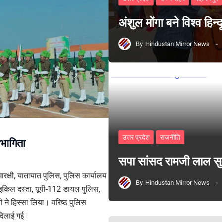
अंशुल मोंगा बने विश्व हिन
By
Hindustan Mirror News
उत्तर प्रदेश
राजनीति
हभागिता
सपा सांसद रामजी लाल 
रक्षी, यातायात पुलिस, पुलिस कार्यालय
By
Hindustan Mirror News
ाइकिल दस्ता, यूपी-112 डायल पुलिस,
ी ने हिस्सा लिया। वरिष्ठ पुलिस
थ दिलाई गई।