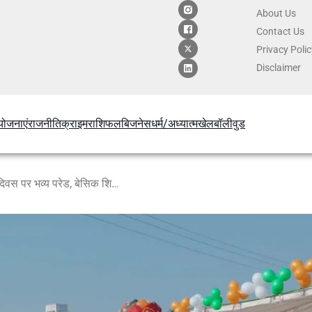
About Us
Contact
Us
Privacy Poli
Disclaimer
योजनाएं
राजनीति
क्राइम
राशिफल
बिजनेस
धर्म/अध्यात्म
खेल
बॉलीवुड
नवीन पुलिस लाइन छेरत में गणतंत्र दिवस पर भव्य परेड, बेसिक शिक्षा मंत्री ने ली सलामी