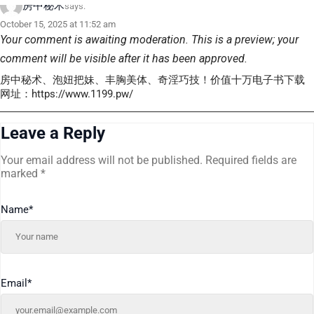
房中秘术
says:
October 15, 2025 at 11:52 am
Your comment is awaiting moderation. This is a preview; your
comment will be visible after it has been approved.
房中秘术、泡妞把妹、丰胸美体、奇淫巧技！价值十万电子书下载
网址：https://www.1199.pw/
Leave a Reply
Your email address will not be published.
Required fields are
marked
*
Name
*
Email
*