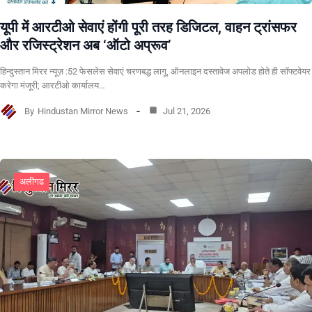
यूपी में आरटीओ सेवाएं होंगी पूरी तरह डिजिटल, वाहन ट्रांसफर
और रजिस्ट्रेशन अब ‘ऑटो अप्रूव’
हिन्दुस्तान मिरर न्यूज़ :52 फेसलेस सेवाएं चरणबद्ध लागू, ऑनलाइन दस्तावेज अपलोड होते ही सॉफ्टवेयर
करेगा मंजूरी; आरटीओ कार्यालय…
By
Hindustan Mirror News
Jul 21, 2026
अलीगढ