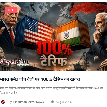
DELHI
भारत समेत पांच देशों पर 100% टैरिफ का खतरा
रूस पर शिकंजाअमेरिकी सीनेट ने रूस और उसके प्रमुख ऊर्जा खरीदारों के खिलाफ बिल 86-11से
किया पास वाशिंगटन।…
By
Hindustan Mirror News
Aug 8, 2026