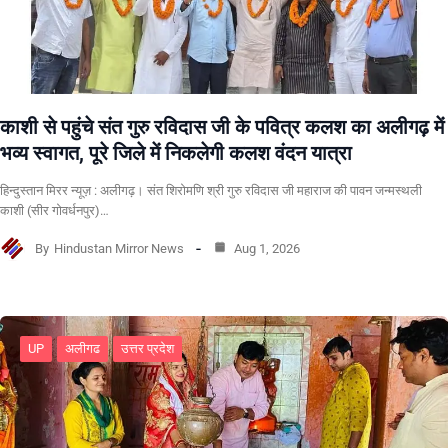
काशी से पहुंचे संत गुरु रविदास जी के पवित्र कलश का अलीगढ़ में
भव्य स्वागत, पूरे जिले में निकलेगी कलश वंदन यात्रा
हिन्दुस्तान मिरर न्यूज़ : अलीगढ़। संत शिरोमणि श्री गुरु रविदास जी महाराज की पावन जन्मस्थली
काशी (सीर गोवर्धनपुर)…
By
Hindustan Mirror News
Aug 1, 2026
UP
अलीगढ
उत्तर प्रदेश