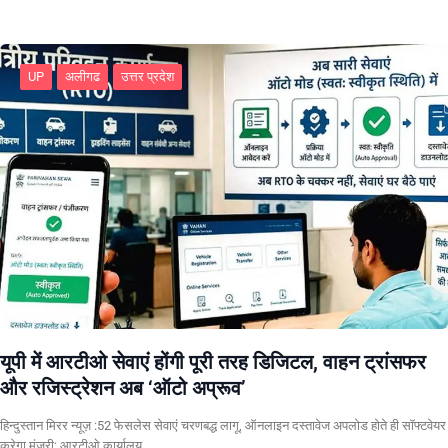
UP
अलीगढ
उत्तर प्रदेश
यूपी में आरटीओ सेवाएं होंगी पूरी तरह डिजिटल, वाहन ट्रांसफर
और रजिस्ट्रेशन अब ‘ऑटो अप्रूव’
हिन्दुस्तान मिरर न्यूज़ :52 फेसलेस सेवाएं चरणबद्ध लागू, ऑनलाइन दस्तावेज अपलोड होते ही सॉफ्टवेयर
करेगा मंजूरी; आरटीओ कार्यालय…