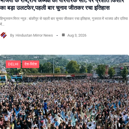
भाजपा के राष्ट्रीय अध्यक्ष की पारंपरिक सीट पर प्रशांत किशोर
का बड़ा उलटफेर,पहली बार चुनाव जीतकर रचा इतिहास
हिन्दुस्तान मिरर न्यूज़ : बांकीपुर से पहली बार चुनाव जीतकर रचा इतिहास, गुजरात में भाजपा और दतिया
में…
By
Hindustan Mirror News
Aug 3, 2026
DELHI
देश-विदेश