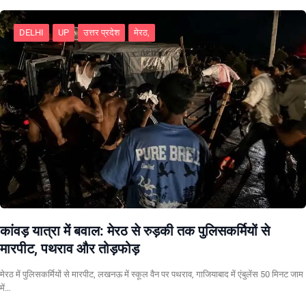
DELHI
UP
उत्तर प्रदेश
मेरठ,
कांवड़ यात्रा में बवाल: मेरठ से रुड़की तक पुलिसकर्मियों से
मारपीट, पथराव और तोड़फोड़
मेरठ में पुलिसकर्मियों से मारपीट, लखनऊ में स्कूल वैन पर पथराव, गाजियाबाद में एंबुलेंस 50 मिनट जाम
में…