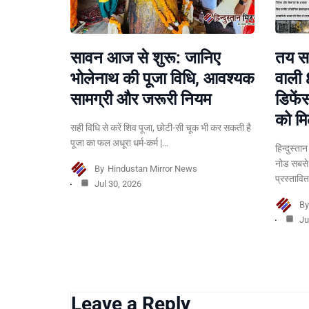
सावन आज से शुरू: जानिए
तय सम
भोलेनाथ की पूजा विधि, आवश्यक
वाली 
सामग्री और जरूरी नियम
डिफें
को मि
सही विधि से करें शिव पूजा, छोटी-सी चूक भी कर सकती है
पूजा का फल अधूरा धर्म-कर्म |…
हिन्दुस्ता
नोड सबसे
By
Hindustan Mirror News
प्रस्तावि
Jul 30, 2026
B
Ju
Leave a Reply