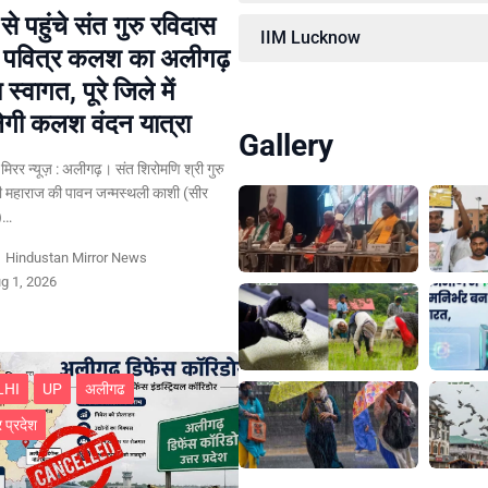
से पहुंचे संत गुरु रविदास
IIM Lucknow
े पवित्र कलश का अलीगढ़
्य स्वागत, पूरे जिले में
गी कलश वंदन यात्रा
Gallery
न मिरर न्यूज़ : अलीगढ़। संत शिरोमणि श्री गुरु
ी महाराज की पावन जन्मस्थली काशी (सीर
र)…
y
Hindustan Mirror News
g 1, 2026
LHI
UP
अलीगढ
र प्रदेश