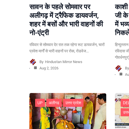
सावन के पहले सोमवार पर
काशी 
अलीगढ़ में ट्रैफिक डायवर्जन,
जी क
शहर में बसों और भारी वाहनों की
में भव
नो-एंट्री
निकले
रविवार से सोमवार देर रात तक रहेगा रूट डायवर्जन, चारों
हिन्दुस्ता
प्रवेश मार्गों से भारी वाहनों पर रोक, रोडवेज…
रविदास ज
गोवर्धनपु
By
Hindustan Mirror News
Aug 2, 2026
B
Au
UP
अलीगढ
उत्तर प्रदेश
DE
उत्त