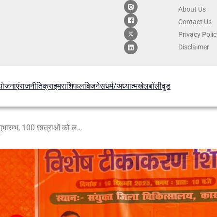
About Us
Contact
Us
Privacy Poli
Disclaimer
योजनाएं
राजनीति
क्राइम
राशिफल
बिजनेस
धर्म/अध्यात्म
खेल
बॉलीवुड
कासगंज में एचपीवी वैक्सीन कैंप का शुभारम्भ, 100 छात्राओं को लगी प्रथम डोज