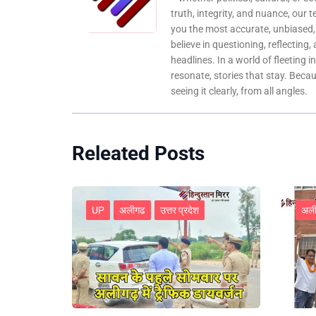
truth, integrity, and nuance, our 
you the most accurate, unbiased
believe in questioning, reflecting,
headlines. In a world of fleeting i
resonate, stories that stay. Bec
seeing it clearly, from all angles.
Releated Posts
UP
अलीगढ
उत्तर प्रदेश
अल