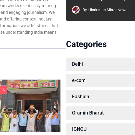
team works relentlessly to bring
By
Hindustan Mirror News
, and engaging journalism. We
 and offering context, not just
nformation, we offer stories that
ause understanding India means
Categories
Delhi
e-com
ीगढ
Fashion
Gramin Bharat
IGNOU