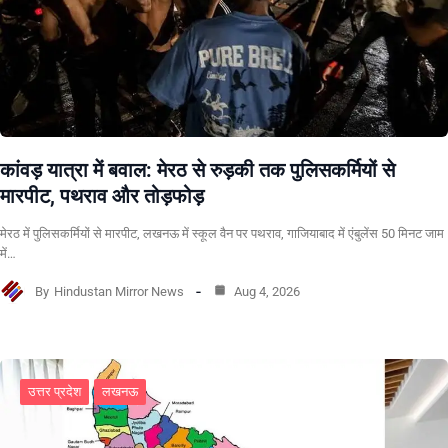
कांवड़ यात्रा में बवाल: मेरठ से रुड़की तक पुलिसकर्मियों से
मारपीट, पथराव और तोड़फोड़
मेरठ में पुलिसकर्मियों से मारपीट, लखनऊ में स्कूल वैन पर पथराव, गाजियाबाद में एंबुलेंस 50 मिनट जाम
में…
By
Hindustan Mirror News
Aug 4, 2026
उत्तर प्रदेश
लखनऊ