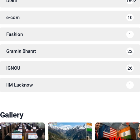
Delhi
1692
e-com
10
Fashion
1
Gramin Bharat
22
IGNOU
26
IIM Lucknow
1
Gallery