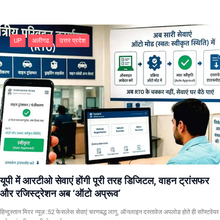
UP
अलीगढ
उत्तर प्रदेश
यूपी में आरटीओ सेवाएं होंगी पूरी तरह डिजिटल, वाहन ट्रांसफर
और रजिस्ट्रेशन अब ‘ऑटो अप्रूव’
हिन्दुस्तान मिरर न्यूज़ :52 फेसलेस सेवाएं चरणबद्ध लागू, ऑनलाइन दस्तावेज अपलोड होते ही सॉफ्टवेयर