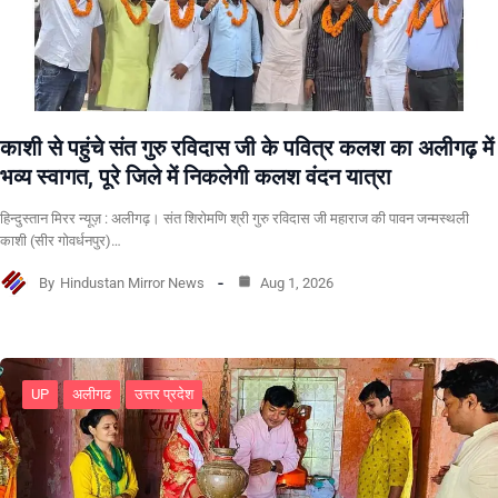
काशी से पहुंचे संत गुरु रविदास जी के पवित्र कलश का अलीगढ़ में
भव्य स्वागत, पूरे जिले में निकलेगी कलश वंदन यात्रा
हिन्दुस्तान मिरर न्यूज़ : अलीगढ़। संत शिरोमणि श्री गुरु रविदास जी महाराज की पावन जन्मस्थली
काशी (सीर गोवर्धनपुर)…
By
Hindustan Mirror News
Aug 1, 2026
UP
अलीगढ
उत्तर प्रदेश