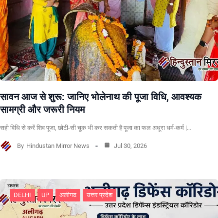
सावन आज से शुरू: जानिए भोलेनाथ की पूजा विधि, आवश्यक
सामग्री और जरूरी नियम
सही विधि से करें शिव पूजा, छोटी-सी चूक भी कर सकती है पूजा का फल अधूरा धर्म-कर्म |…
By
Hindustan Mirror News
Jul 30, 2026
DELHI
UP
अलीगढ
उत्तर प्रदेश