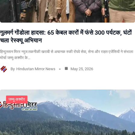
गुलमर्ग गोंडोला हादसा: 65 केबल कारों में फंसे 300 पर्यटक, घंटों
चला रेस्क्यू अभियान
हिन्दुस्तान मिरर न्यूज:तकनीकी खराबी से अचानक रुकी रोपवे सेवा, सेना और राहत एजेंसियों ने संभाला
मोर्चा जम्मू-कश्मीर के…
By
Hindustan Mirror News
May 25, 2026
जम्मू-कश्मीर