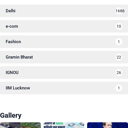
Delhi
1686
e-com
10
Fashion
1
Gramin Bharat
22
IGNOU
26
IIM Lucknow
1
Gallery