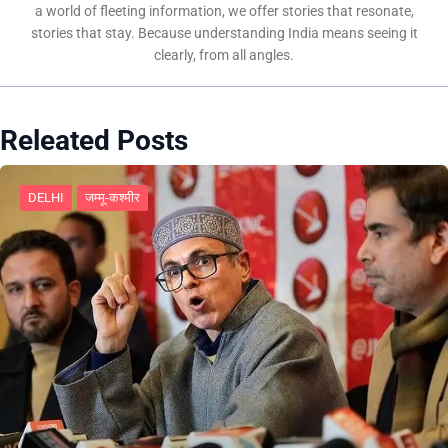
a world of fleeting information, we offer stories that resonate,
stories that stay. Because understanding India means seeing it
clearly, from all angles.
Releated Posts
DELHI
जम्मू-कश्मीर