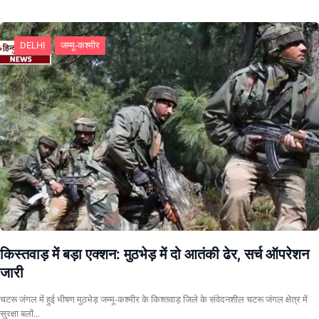
DELHI
जम्मू-कश्मीर
किस्तवाड़ में बड़ा एक्शन: मुठभेड़ में दो आतंकी ढेर, सर्च ऑपरेशन
जारी
चटरू जंगल में हुई भीषण मुठभेड़ जम्मू-कश्मीर के किश्तवाड़ जिले के संवेदनशील चटरू जंगल क्षेत्र में
सुरक्षा बलों…