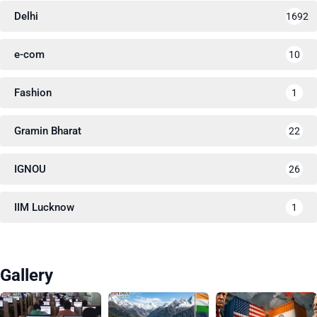
Delhi
1692
e-com
10
Fashion
1
Gramin Bharat
22
IGNOU
26
IIM Lucknow
1
Gallery