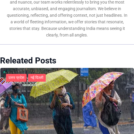
and nuance, our team works relentlessly to bring you the most
accurate, unbiased, and engaging journalism. We believe in
questioning, reflecting, and offering context, not just headlines. In
a world of fleeting information, we offer stories that resonate,
stories that stay. Because understanding India means seeing it
clearly, from all angles.
Releated Posts
उत्तर प्रदेश
नई दिल्ली