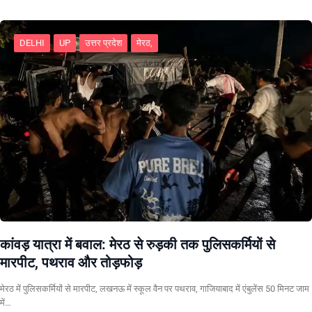
DELHI
UP
उत्तर प्रदेश
मेरठ,
कांवड़ यात्रा में बवाल: मेरठ से रुड़की तक पुलिसकर्मियों से
मारपीट, पथराव और तोड़फोड़
मेरठ में पुलिसकर्मियों से मारपीट, लखनऊ में स्कूल वैन पर पथराव, गाजियाबाद में एंबुलेंस 50 मिनट जाम
में…